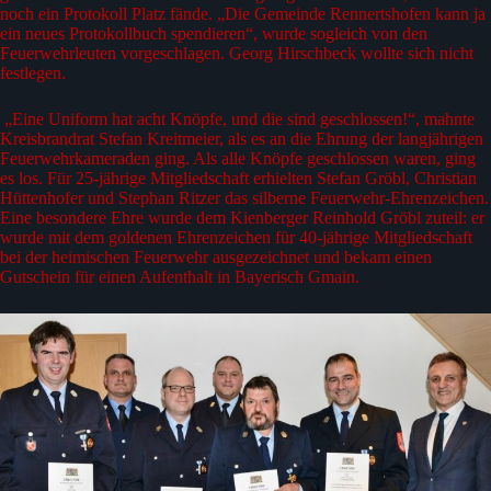
noch ein Protokoll Platz fände. „Die Gemeinde Rennertshofen kann ja
ein neues Protokollbuch spendieren“, wurde sogleich von den
Feuerwehrleuten vorgeschlagen. Georg Hirschbeck wollte sich nicht
festlegen.
„Eine Uniform hat acht Knöpfe, und die sind geschlossen!“, mahnte
Kreisbrandrat Stefan Kreitmeier, als es an die Ehrung der langjährigen
Feuerwehrkameraden ging. Als alle Knöpfe geschlossen waren, ging
es los. Für 25-jährige Mitgliedschaft erhielten Stefan Gröbl, Christian
Hüttenhofer und Stephan Ritzer das silberne Feuerwehr-Ehrenzeichen.
Eine besondere Ehre wurde dem Kienberger Reinhold Gröbl zuteil: er
wurde mit dem goldenen Ehrenzeichen für 40-jährige Mitgliedschaft
bei der heimischen Feuerwehr ausgezeichnet und bekam einen
Gutschein für einen Aufenthalt in Bayerisch Gmain.