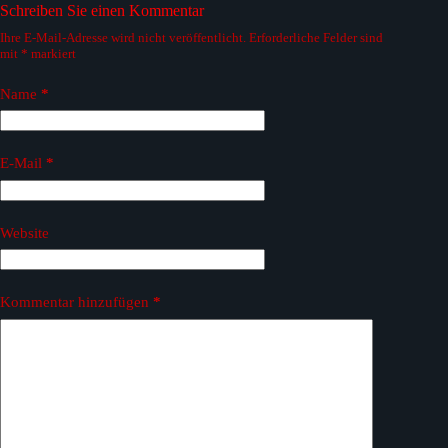
Schreiben Sie einen Kommentar
Ihre E-Mail-Adresse wird nicht veröffentlicht.
Erforderliche Felder sind
mit
*
markiert
Name
*
E-Mail
*
Website
Kommentar hinzufügen
*