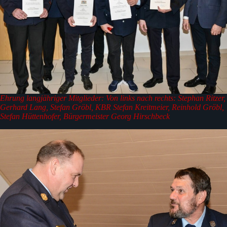
Ehrung langjähriger Mitglieder: Von links nach rechts: Stephan Ritzer,
Gerhard Lang, Stefan Gröbl, KBR Stefan Kreitmeier, Reinhold Gröbl,
Stefan Hüttenhofer, Bürgermeister Georg Hirschbeck