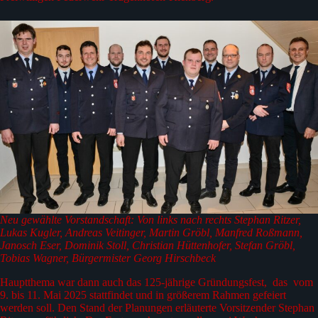
Neu gewählte Vorstandschaft: Von links nach rechts Stephan Ritzer,
Lukas Kugler, Andreas Veitinger, Martin Gröbl, Manfred Roßmann,
Janosch Eser, Dominik Stoll, Christian Hüttenhofer, Stefan Gröbl,
Tobias Wagner, Bürgermister Georg Hirschbeck
Hauptthema war dann auch das 125-jährige Gründungsfest, das vom
9. bis 11. Mai 2025 stattfindet und in größerem Rahmen gefeiert
werden soll. Den Stand der Planungen erläuterte Vorsitzender Stephan