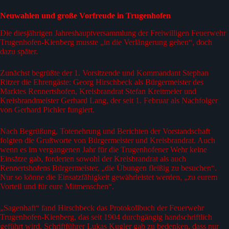
Neuwahlen und große Vorfreude in Trugenhofen
Die diesjährigen Jahreshauptversammlung der Freiwilligen Feuerwehr
Trugenhofen-Kienberg musste „in die Verlängerung gehen“, doch
dazu später.
Zunächst begrüßte der 1. Vorsitzende und Kommandant Stephan
Ritzer die Ehrengäste: Georg Hirschbeck als Bürgermeister des
Marktes Rennertshofen, Kreisbrandrat Stefan Kreitmeier und
Kreisbrandmeister Gerhard Lang, der seit 1. Februar als Nachfolger
von Gerhard Pichler fungiert.
Nach Begrüßung, Totenehrung und Berichten der Vorstandschaft
folgten die Grußworte von Bürgermeister und Kreisbrandrat. Auch
wenn es im vergangenen Jahr für die Trugenhofener Wehr keine
Einsätze gab, forderten sowohl der Kreisbrandrat als auch
Rennertshofens Bürgermeister, „die Übungen fleißig zu besuchen“.
Nur so könne die Einsatzfähigkeit gewährleistet werden, „zu eurem
Vorteil und für eure Mitmenschen“.
„Sagenhaft“ fand Hirschbeck das Protokollbuch der Feuerwehr
Trugenhofen-Kienberg, das seit 1904 durchgängig handschriftlich
geführt wird. Schriftführer Lukas Kugler gab zu bedenken, dass nur